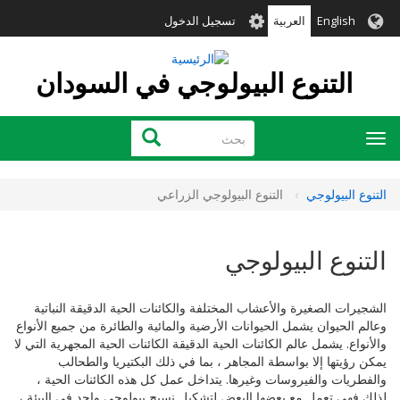
تجاوز
User
English
العربية
تسجيل الدخول
إلى
account
المحتوى
menu
الرئيسي
التنوع البيولوجي في السودان
بحث
بحث
Toggle
navigation
التنوع البيولوجي
التنوع البيولوجي الزراعي
التنوع البيولوجي
الشجيرات الصغيرة والأعشاب المختلفة والكائنات الحية الدقيقة النباتية
وعالم الحيوان يشمل الحيوانات الأرضية والمائية والطائرة من جميع الأنواع
والأنواع. يشمل عالم الكائنات الحية الدقيقة الكائنات الحية المجهرية التي لا
يمكن رؤيتها إلا بواسطة المجاهر ، بما في ذلك البكتيريا والطحالب
والفطريات والفيروسات وغيرها. يتداخل عمل كل هذه الكائنات الحية ،
لذلك فهي تعمل مع بعضها البعض لتشكيل نسيج بيولوجي واحد في البيئة ،