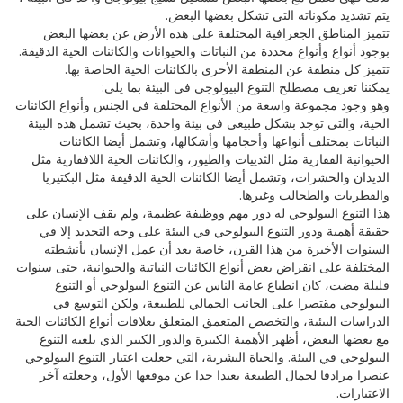
يتم تشديد مكوناته التي تشكل بعضها البعض.
تتميز المناطق الجغرافية المختلفة على هذه الأرض عن بعضها البعض
بوجود أنواع وأنواع محددة من النباتات والحيوانات والكائنات الحية الدقيقة.
تتميز كل منطقة عن المنطقة الأخرى بالكائنات الحية الخاصة بها.
يمكننا تعريف مصطلح التنوع البيولوجي في البيئة بما يلي:
وهو وجود مجموعة واسعة من الأنواع المختلفة في الجنس وأنواع الكائنات
الحية، والتي توجد بشكل طبيعي في بيئة واحدة، بحيث تشمل هذه البيئة
النباتات بمختلف أنواعها وأحجامها وأشكالها، وتشمل أيضا الكائنات
الحيوانية الفقارية مثل الثدييات والطيور، والكائنات الحية اللافقارية مثل
الديدان والحشرات، وتشمل أيضا الكائنات الحية الدقيقة مثل البكتيريا
والفطريات والطحالب وغيرها.
هذا التنوع البيولوجي له دور مهم ووظيفة عظيمة، ولم يقف الإنسان على
حقيقة أهمية ودور التنوع البيولوجي في البيئة على وجه التحديد إلا في
السنوات الأخيرة من هذا القرن، خاصة بعد أن عمل الإنسان بأنشطته
المختلفة على انقراض بعض أنواع الكائنات النباتية والحيوانية، حتى سنوات
قليلة مضت، كان انطباع عامة الناس عن التنوع البيولوجي أو التنوع
البيولوجي مقتصرا على الجانب الجمالي للطبيعة، ولكن التوسع في
الدراسات البيئية، والتخصص المتعمق المتعلق بعلاقات أنواع الكائنات الحية
مع بعضها البعض، أظهر الأهمية الكبيرة والدور الكبير الذي يلعبه التنوع
البيولوجي في البيئة. والحياة البشرية، التي جعلت اعتبار التنوع البيولوجي
عنصرا مرادفا لجمال الطبيعة بعيدا جدا عن موقعها الأول، وجعلته آخر
الاعتبارات.