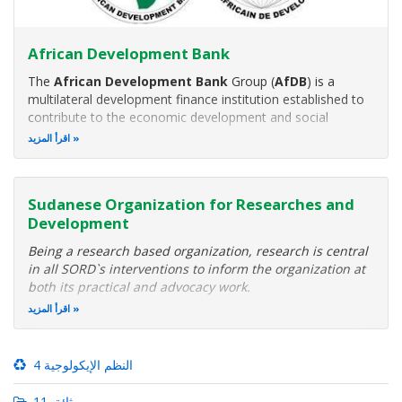
African Development Bank
The
African Development Bank
Group (
AfDB
) is a
multilateral development finance institution established to
contribute to the economic development and social
progress of African countries.
اقرأ المزيد
Sudanese Organization for Researches and
Development
Being a research based organization, research is central
in all SORD`s interventions to inform the organization at
both its practical and advocacy work.
SORD mainly adopts Participatory Action Research (PAR)
اقرأ المزيد
to create a positive social change through enhancing
principles of participation
4 النظم الإيكولوجية
11 وثائق