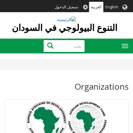
تجاوز
User
English
العربية
تسجيل الدخول
إلى
account
المحتوى
menu
الرئيسي
التنوع البيولوجي في السودان
بحث
بحث
Toggle
navigation
Organizations