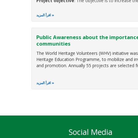
Project objective
: The objective is to increase th
اقرأ المزيد
Public Awareness about the importance 
communities
The World Heritage Volunteers (WHV) initiative w
Heritage Education Programme, to mobilize and inv
and promotion. Annually 55 projects are selected 
اقرأ المزيد
Social Media