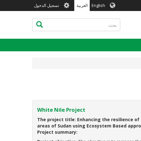
User
English
العربية
تسجيل الدخول
account
menu
بحث
بحث
White Nile Project
The project title: Enhancing the resilience o
areas of Sudan using Ecosystem Based appro
Project summary: