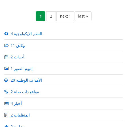
Pagination
last
last »
next
next ›
الصفحة
2
current
1
page
page
page
4 النظم الإيكولوجية
11 وثائق
2 أحداث
1 إلبوم الصور
20 الأهداف الوطنية
2 مواقع ذات صلة
4 أخبار
2 المنظمات
2 مشاريع